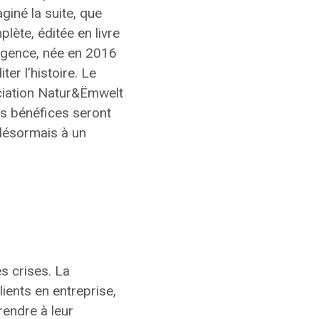
giné la suite, que
plète, éditée en livre
’agence, née en 2016
er l’histoire. Le
sociation Natur&Ëmwelt
es bénéfices seront
 désormais à un
s crises. La
lients en entreprise,
rendre à leur