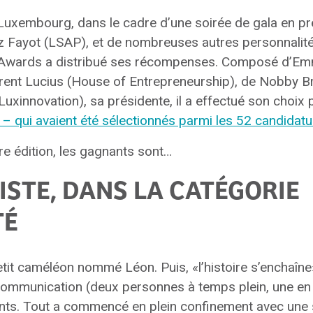
 Luxembourg, dans le cadre d’une soirée de gala en p
z Fayot
(LSAP), et de nombreuses autres personnalités
Awards a distribué ses récompenses. Composé d’Em
rent Lucius
(House of Entrepreneurship), de Nobby B
Luxinnovation), sa présidente, il a effectué son choi
 – qui avaient été sélectionnés parmi les 52 candidat
re édition, les gagnants sont…
ISTE, DANS LA CATÉGORIE
TÉ
 petit caméléon nommé Léon. Puis, «l’histoire s’enchaîne
 communication (deux personnes à temps plein, une en
ants. Tout a commencé en plein confinement avec une s