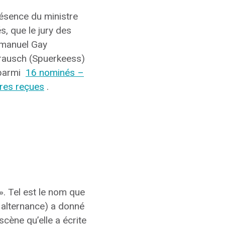
résence du ministre
, que le jury des
manuel Gay
rausch (Spuerkeess)
x parmi
16 nominés –
ures reçues
.
». Tel est le nom que
 alternance) a donné
cène qu’elle a écrite