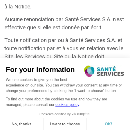
à la Notice.
Aucune renonciation par Santé Services S.A. n’est
effective que si elle est donnée par écrit.
Toute notification par ou à Santé Services S.A. et
INNOVATION & INFORMATION
toute notification par et à vous en relation avec le
Site, les Services du Site ou la Notice doit
essentiellement être faite par recours au système
CATERING SERVICE
de messagerie mis à disposition sur le Site ou en
envoyant un courrier électronique
à
service.communication@santeservices.lu
.
LOGISTICS
Pareille notification est considérée comme
équivalant à des documents papier, y compris à
des fins de preuve.
L’Utilisateur et Santé Services S.A. peuvent