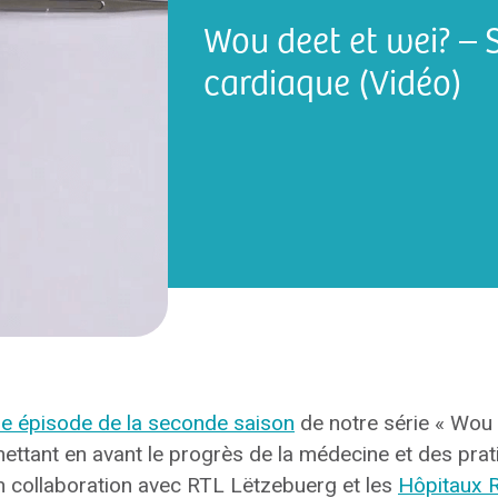
Wou deet et wei? – 
cardiaque (Vidéo)
me épisode de la seconde saison
de notre série « Wou 
tant en avant le progrès de la médecine et des pratiq
n collaboration ave
c RTL Lëtzebue
rg e
t les
Hôpitaux 