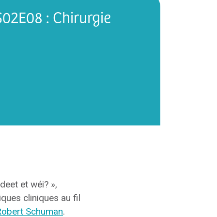
S02E08 : Chirurgie
deet et wéi? »,
ues cliniques au fil
Robert Schuman
.