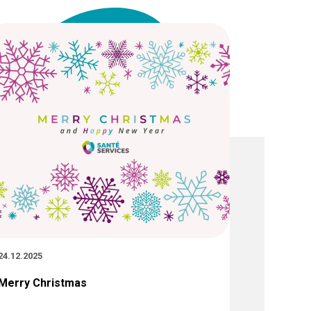
24.12.2025
22.12.2025
Merry Christmas
Fête HRS
d’except