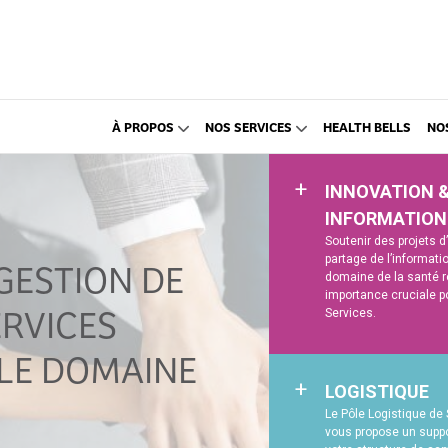
À PROPOS
NOS SERVICES
HEALTH BELLS
NO
INNOVATION 
INFORMATION
Soutenir des projets d
GESTION DE
partage de l’informati
domaine de la santé r
importance cruciale p
ERVICES
Services.
L’information et 
LE DOMAINE
fondamentaux po
LOGISTIQUE
L’information bi
Le Pôle Logistique de
de décision éclai
vous propose un suppo