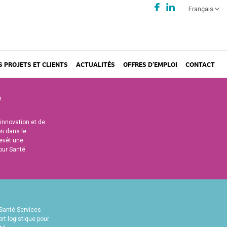
Français
S PROJETS ET CLIENTS
ACTUALITÉS
OFFRES D’EMPLOI
CONTACT
&
’innovation et de
on dans le
evêt une
our Santé
l’innovation sont des piliers
ur Santé Services.
en gérée permet une prise
 Santé Services
rée, favorise l’efficacité
rt logistique pour