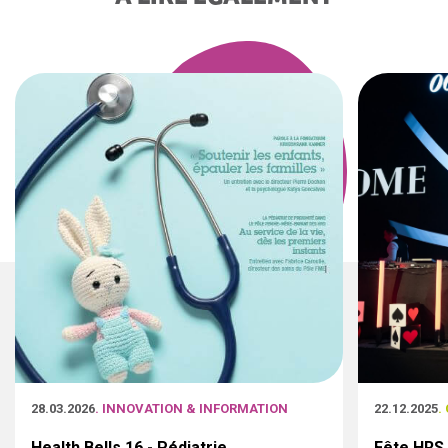
28.03.2026
. INNOVATION & INFORMATION
22.12.2025
.
Health Bells 16 - Pédiatrie
Fête HRS 