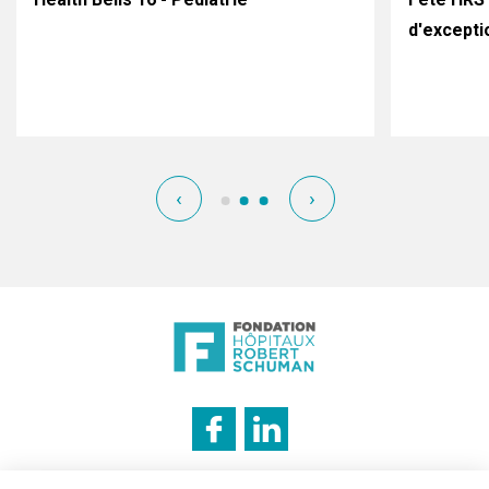
d'excepti
‹
›