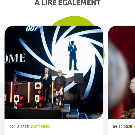
À LIRE ÉGALEMENT
22.12.2025
. CATERING
09.12.2025
.