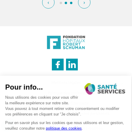
‹
›
INNOVATION & INFORMATION
Mentions légales
Politique des cookies
Politique de confidentialité
LOGISTIQUE
Recrutement – traitement des données personnels
CATERING
©2026 . SanteServices . Tous droits réservés