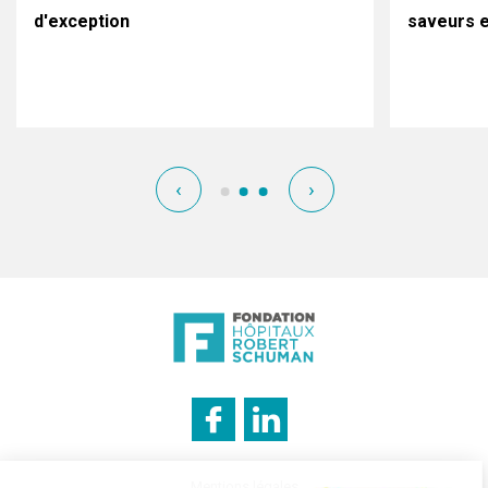
d'exception
saveurs e
‹
›
Mentions légales