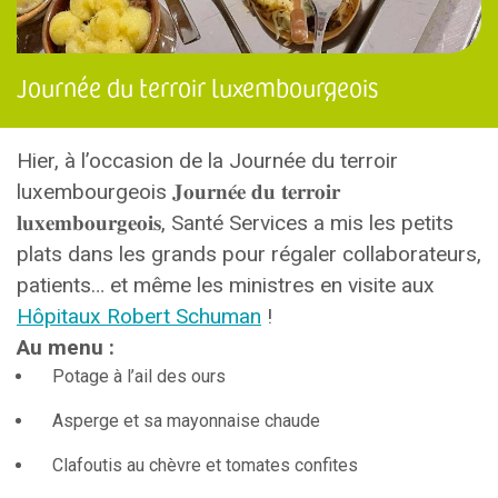
Journée du terroir luxembourgeois
Hier, à l’occasion de la Journée du terroir
luxembourgeois 𝐉𝐨𝐮𝐫𝐧𝐞́𝐞 𝐝𝐮 𝐭𝐞𝐫𝐫𝐨𝐢𝐫
𝐥𝐮𝐱𝐞𝐦𝐛𝐨𝐮𝐫𝐠𝐞𝐨𝐢𝐬, Santé Services a mis les petits
plats dans les grands pour régaler collaborateurs,
patients… et même les ministres en visite aux
Hôpitaux Robert Schuman
!
Au menu :
Potage à l’ail des ours
Asperge et sa mayonnaise chaude
Clafoutis au chèvre et tomates confites