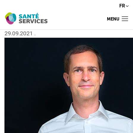
FR
MENU
29.09.2021
.