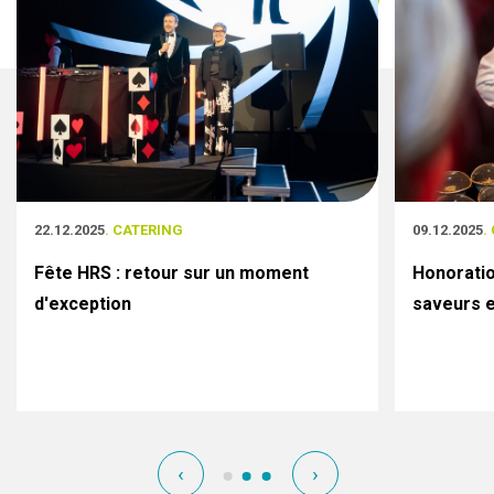
22.12.2025
. CATERING
09.12.2025
.
Fête HRS : retour sur un moment
Honoratio
d'exception
saveurs e
‹
›