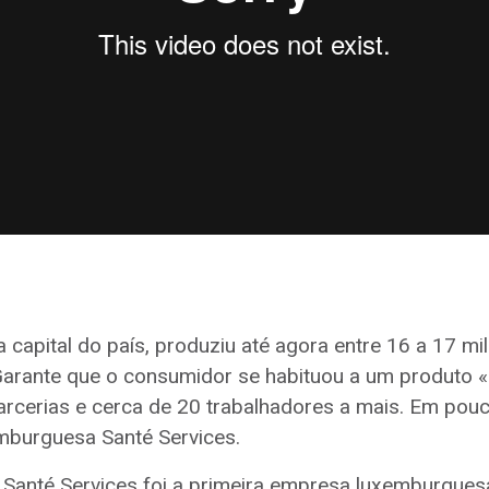
capital do país, produziu até agora entre 16 a 17 m
Garante que o consumidor se habituou a um produto « l
parcerias e cerca de 20 trabalhadores a mais. Em pou
mburguesa Santé Services.
Santé Services foi a primeira empresa luxemburgues