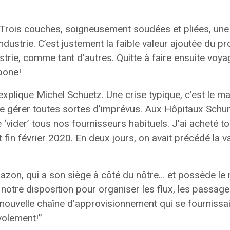
? Trois couches, soigneusement soudées et pliées, une
’industrie. C’est justement la faible valeur ajoutée du p
dustrie, comme tant d’autres. Quitte à faire ensuite voy
bone!
s, explique Michel Schuetz. Une crise typique, c’est le
 de gérer toutes sortes d’imprévus. Aux Hôpitaux Schu
 ‘vider’ tous nos fournisseurs habituels. J’ai acheté to
fin février 2020. En deux jours, on avait précédé la v
mazon, qui a son siège à côté du nôtre… et possède le m
otre disposition pour organiser les flux, les passages
nouvelle chaîne d’approvisionnement qui se fournissai
volement!”