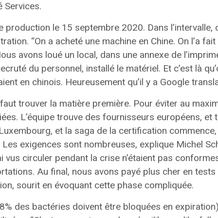
é Services.
e production le 15 septembre 2020. Dans l’intervalle, 
stration. “On a acheté une machine en Chine. On l’a fait
. Nous avons loué un local, dans une annexe de l’imprim
ecruté du personnel, installé le matériel. Et c’est là q
ent en chinois. Heureusement qu’il y a Google transla
l faut trouver la matière première. Pour éviter au maxi
égiées. L’équipe trouve des fournisseurs européens, et 
uxembourg, et la saga de la certification commence, 
1. Les exigences sont nombreuses, explique Michel Sch
vus circuler pendant la crise n’étaient pas conforme
tions. Au final, nous avons payé plus cher en tests 
ion, sourit en évoquant cette phase compliquée.
98% des bactéries doivent être bloquées en expiration) 