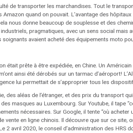
ficulté de transporter les marchandises. Tout le transpor
ters Amazon quand on pouvait. L’avantage des hôpitaux
. Cela nous donne beaucoup de souplesse et des chemi
es industriels, pragmatiques, avec un sens social mais 
s soignants avaient acheté des équipements moto pou
on était prête à être expédiée, en Chine. Un Américain s
 m’ont ainsi été dérobés sur un tarmac d’aéroport! L
rgence lui permettait de s’approprier tous les disposit
, des aléas de l’étranger, et des prix du transport qu
era des masques au Luxembourg. Sur Youtube, il tape
gnements nécessaires. Sur Google, il tente “où achete
de vente en ligne chinois. Il découvre que sur ce site,
 2 avril 2020, le conseil d’administration des HRS do