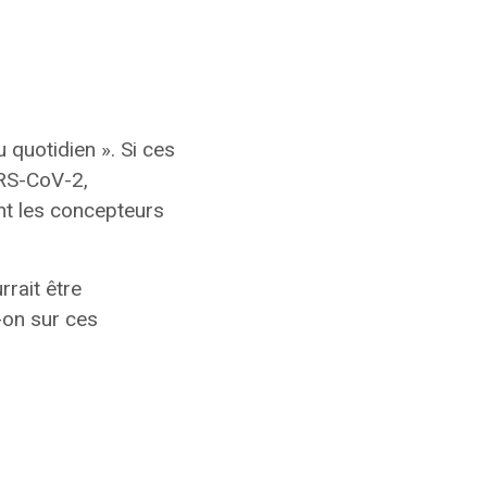
 quotidien ». Si ces
ARS-CoV-2,
ent les concepteurs
rait être
-on sur ces