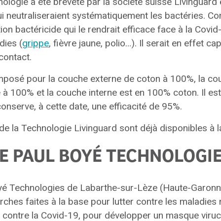
logie a été breveté par la société suisse Livinguard
ui neutraliseraient systématiquement les bactéries. 
ction bactéricide qui le rendrait efficace face à la Covi
dies (
grippe
, fièvre jaune, polio…). Il serait en effet ca
contact.
omposé pour la couche externe de coton à 100%, la co
à 100% et la couche interne est en 100% coton. Il est 
onserve, à cette date, une efficacité de 95%.
 la Technologie Livinguard sont déjà disponibles à la
E PAUL BOYÉ TECHNOLOGI
oyé Technologies de Labarthe-sur-Lèze (Haute-Garonne
ches faites à la base pour lutter contre les maladies
, contre la Covid-19, pour développer un masque viruc