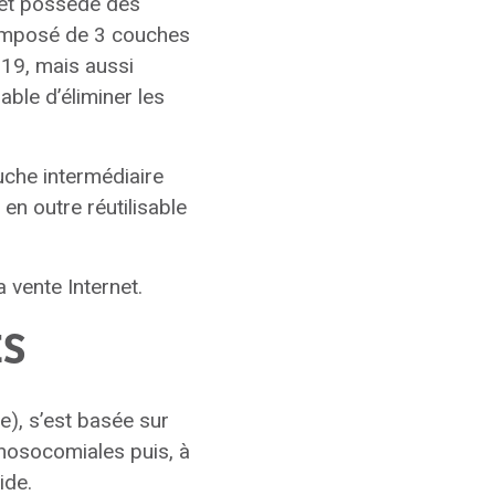
 et possède des
Composé de 3 couches
d-19, mais aussi
pable d’éliminer les
uche intermédiaire
en outre réutilisable
 vente Internet.
ES
), s’est basée sur
 nosocomiales puis, à
ide.