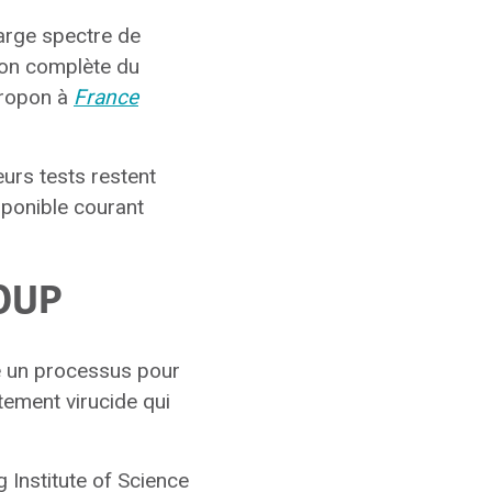
large spectre de
ion complète du
Foropon à
France
eurs tests restent
isponible courant
OUP
 un processus pour
tement virucide qui
 Institute of Science